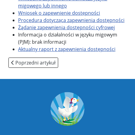
migowego lub innego
Wniosek o zapewnienie dostępności
Procedura dotycząca zapewnienia dostępności
Żądanie zapewnienia dostępności cyfrowej
Informacja o działalności w języku migowym
(PJM): brak informacji
Aktualny raport z zapewnienia dostępności
Poprzedni artykuł: Polityka prywatności
Poprzedni artykuł