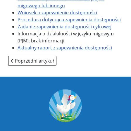
migowego lub innego
Wniosek o zapewnienie dostępności
Procedura dotycząca zapewnienia dostępności
Żądanie zapewnienia dostępności cyfrowej
Informacja o działalności w języku migowym
(PJM): brak informacji
Aktualny raport z zapewnienia dostępności
Poprzedni artykuł: Polityka prywatności
Poprzedni artykuł