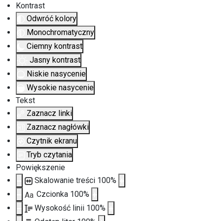
Kontrast
Odwróć kolory
Monochromatyczny
Ciemny kontrast
Jasny kontrast
Niskie nasycenie
Wysokie nasycenie
Tekst
Zaznacz linki
Zaznacz nagłówki
Czytnik ekranu
Tryb czytania
Powiększenie
Skalowanie treści
100
%
Czcionka
100
%
Aa
Wysokość linii
100
%