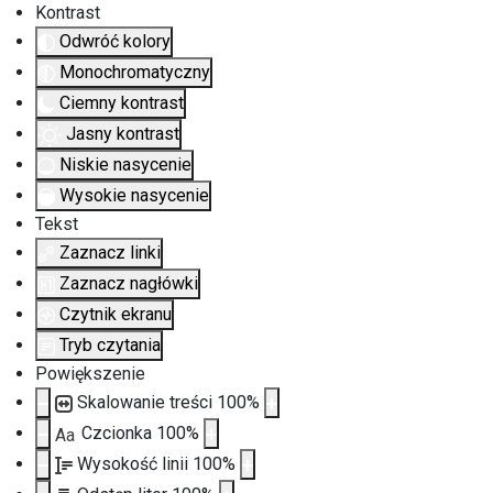
Kontrast
Odwróć kolory
Monochromatyczny
Ciemny kontrast
Jasny kontrast
Niskie nasycenie
Wysokie nasycenie
Tekst
Zaznacz linki
Zaznacz nagłówki
Czytnik ekranu
Tryb czytania
Powiększenie
Skalowanie treści
100
%
Czcionka
100
%
Aa
Wysokość linii
100
%