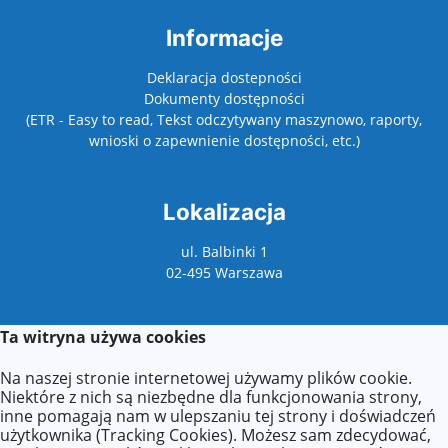
Informacje
Deklaracja dostepności
Dokumenty dostępności
(ETR - Easy to read, Tekst odczytywany maszynowo, raporty,
wnioski o zapewnienie dostępności, etc.)
Lokalizacja
ul. Balbinki 1
02-495 Warszawa
Ta witryna używa cookies
Kontakt
Na naszej stronie internetowej używamy plików cookie.
Kontakt z sekretariatem:
Niektóre z nich są niezbędne dla funkcjonowania strony,
poniedziałek: 9:00–17:00
inne pomagają nam w ulepszaniu tej strony i doświadczeń
wtorek–piątek: 8:00–16:00
użytkownika (Tracking Cookies). Możesz sam zdecydować,