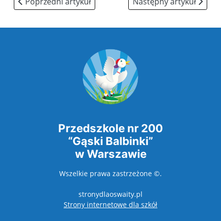
Poprzedni artykuł: Hymn przedszkola
Następny artykuł: Trasa
Poprzedni artykuł
Następny artykuł
Przedszkole nr 200
“Gąski Balbinki”
w Warszawie
Wszelkie prawa zastrzeżone ©.
stronydlaoswaity.pl
otwiera się w nowy
Strony internetowe dla szkół