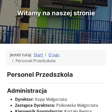
Witamy na naszej stronie
Jesteś tutaj:
Start
O nas
Personel Przedszkola
Personel Przedszkola
Administracja
Dyrektor:
Kopp Małgorzata
Zastępca Dyrektora:
Polkowska Małgorzata
Kierownik Gospodarczy:
Kortała Regina