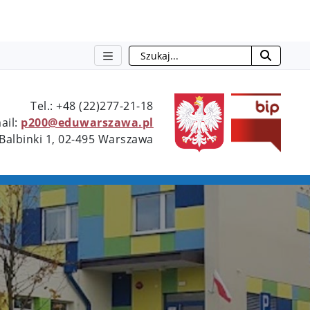
Szukaj
Type 2 or more characters for resu
Tel.: +48 (22)277-21-18
ail:
p200@eduwarszawa.pl
 Balbinki 1, 02-495 Warszawa