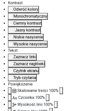
Kontrast
Odwróć kolory
Monochromatyczny
Ciemny kontrast
Jasny kontrast
Niskie nasycenie
Wysokie nasycenie
Tekst
Zaznacz linki
Zaznacz nagłówki
Czytnik ekranu
Tryb czytania
Powiększenie
Skalowanie treści
100
%
Czcionka
100
%
Aa
Wysokość linii
100
%