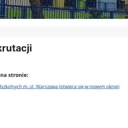
rutacji
na stronie:
edszkolnych m. st. Warszawa (otwiera się w nowym oknie)