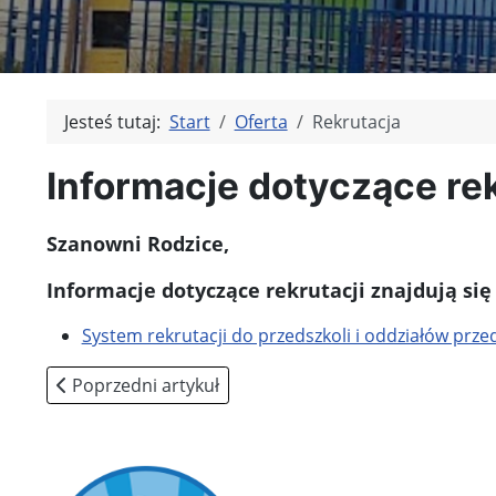
Jesteś tutaj:
Start
Oferta
Rekrutacja
Informacje dotyczące rek
Szanowni Rodzice,
Informacje dotyczące rekrutacji znajdują się 
System rekrutacji do przedszkoli i oddziałów prz
Poprzedni artykuł: Kącik rodziców
Poprzedni artykuł