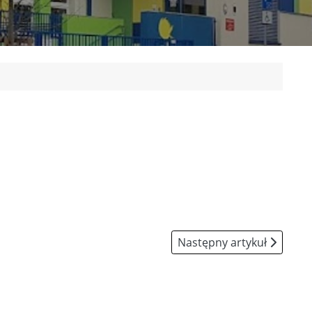
Następny artykuł: Metody
Następny artykuł