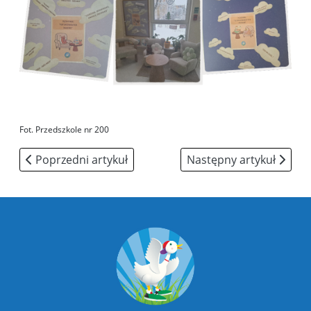
Fot. Przedszkole nr 200
Poprzedni artykuł: Dzień otwarty
Następny artykuł: "Gdy z
Poprzedni artykuł
Następny artykuł