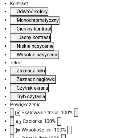
Kontrast
Odwróć kolory
Monochromatyczny
Ciemny kontrast
Jasny kontrast
Niskie nasycenie
Wysokie nasycenie
Tekst
Zaznacz linki
Zaznacz nagłówki
Czytnik ekranu
Tryb czytania
Powiększenie
Skalowanie treści
100
%
Czcionka
100
%
Aa
Wysokość linii
100
%