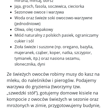
miruna, mintaj, dorsz
Jaja, groch, fasola, soczewica, cieciorka
Sezonowe owoce i warzywa
Woda oraz świeże soki owocowo-warzywne
(jednodniowe)
Oliwa, olej rzepakowy
Miód naturalny z polskich pasiek, ograniczamy
cukier i sól
Zioła świeże i suszone (np. oregano, bazylia,
majeranek, cząber, koper, natka, szczypior,
tymianek, itp.) oraz nasiona sezamu,
słonecznika, dyni
Ze świeżych owoców robimy musy do kasz na
mleku, do naleśników i pierogów. Podajemy
warzywa do gryzienia (tworzymy tzw.
„szwedzki stół”), gotujemy domowe kisiele na
kompocie z owoców świeżych w sezonie oraz
mrożonych w zimie, przygotowujemy budynie,