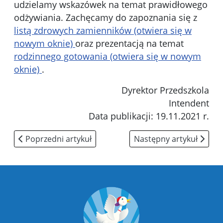
udzielamy wskazówek na temat prawidłowego
odżywiania. Zachęcamy do zapoznania się z
listą zdrowych zamienników (otwiera się w
nowym oknie)
oraz prezentacją na temat
rodzinnego gotowania (otwiera się w nowym
oknie)
.
Dyrektor Przedszkola
Intendent
Data publikacji: 19.11.2021 r.
Poprzedni artykuł: Metody pracy
Następny artykuł: Plany
Poprzedni artykuł
Następny artykuł