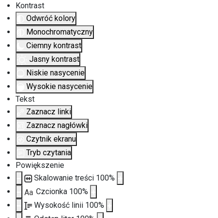
Kontrast
Odwróć kolory
Monochromatyczny
Ciemny kontrast
Jasny kontrast
Niskie nasycenie
Wysokie nasycenie
Tekst
Zaznacz linki
Zaznacz nagłówki
Czytnik ekranu
Tryb czytania
Powiększenie
Skalowanie treści
100
%
Czcionka
100
%
Aa
Wysokość linii
100
%