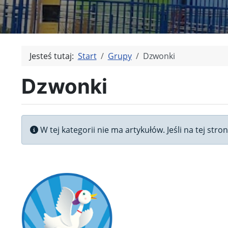
Jesteś tutaj:
Start
Grupy
Dzwonki
Dzwonki
Informacja
W tej kategorii nie ma artykułów. Jeśli na tej str