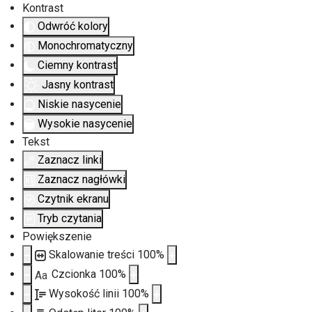
Kontrast
Odwróć kolory
Monochromatyczny
Ciemny kontrast
Jasny kontrast
Niskie nasycenie
Wysokie nasycenie
Tekst
Zaznacz linki
Zaznacz nagłówki
Czytnik ekranu
Tryb czytania
Powiększenie
Skalowanie treści
100
%
Czcionka
100
%
Aa
Wysokość linii
100
%