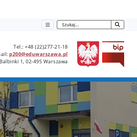
Szukaj
Type 2 or more characters for resu
Tel.: +48 (22)277-21-18
ail:
p200@eduwarszawa.pl
 Balbinki 1, 02-495 Warszawa