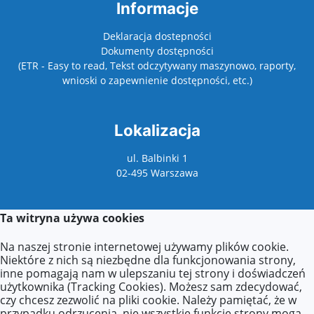
Informacje
Deklaracja dostepności
Dokumenty dostępności
(ETR - Easy to read, Tekst odczytywany maszynowo, raporty,
wnioski o zapewnienie dostępności, etc.)
Lokalizacja
ul. Balbinki 1
02-495 Warszawa
Ta witryna używa cookies
Kontakt
Na naszej stronie internetowej używamy plików cookie.
Kontakt z sekretariatem:
Niektóre z nich są niezbędne dla funkcjonowania strony,
poniedziałek: 9:00–17:00
inne pomagają nam w ulepszaniu tej strony i doświadczeń
wtorek–piątek: 8:00–16:00
użytkownika (Tracking Cookies). Możesz sam zdecydować,
czy chcesz zezwolić na pliki cookie. Należy pamiętać, że w
Agnieszka Zdzieborska
przypadku odrzucenia, nie wszystkie funkcje strony mogą