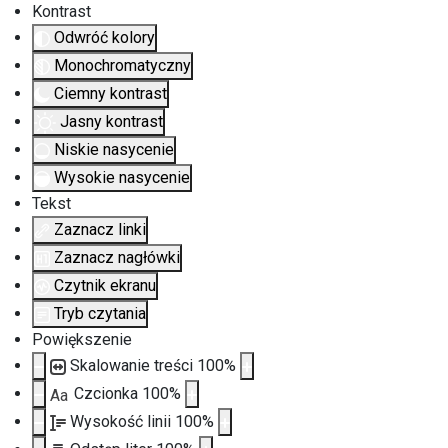
Kontrast
Odwróć kolory
Monochromatyczny
Ciemny kontrast
Jasny kontrast
Niskie nasycenie
Wysokie nasycenie
Tekst
Zaznacz linki
Zaznacz nagłówki
Czytnik ekranu
Tryb czytania
Powiększenie
Skalowanie treści
100
%
Czcionka
100
%
Aa
Wysokość linii
100
%