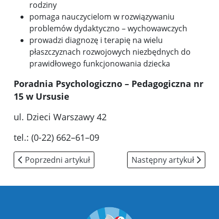
rodziny
pomaga nauczycielom w rozwiązywaniu
problemów dydaktyczno
–
wychowawczych
prowadzi diagnozę i terapię na wielu
płaszczyznach rozwojowych niezbędnych do
prawidłowego funkcjonowania dziecka
Poradnia Psychologiczno –
Pedagogiczna nr
15 w Ursusie
ul. Dzieci Warszawy 42
tel.: (0-
22
)
662
–
61
–
09
Poprzedni artykuł: RADA RODZICÓW reprezentuje ogół r
Następny artykuł: Dekal
Poprzedni artykuł
Następny artykuł