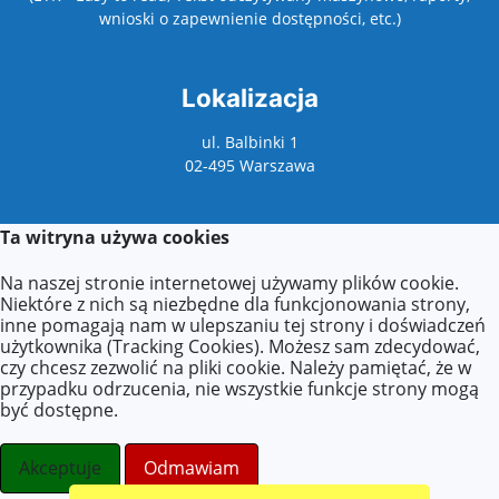
wnioski o zapewnienie dostępności, etc.)
Lokalizacja
ul. Balbinki 1
02-495 Warszawa
Ta witryna używa cookies
Kontakt
Na naszej stronie internetowej używamy plików cookie.
Kontakt z sekretariatem:
Niektóre z nich są niezbędne dla funkcjonowania strony,
poniedziałek: 9:00–17:00
inne pomagają nam w ulepszaniu tej strony i doświadczeń
wtorek–piątek: 8:00–16:00
użytkownika (Tracking Cookies). Możesz sam zdecydować,
czy chcesz zezwolić na pliki cookie. Należy pamiętać, że w
Agnieszka Zdzieborska
przypadku odrzucenia, nie wszystkie funkcje strony mogą
Tel.: +48 (22) 277-21-18
być dostępne.
E-mail:
azdzieborska@eduwarszawa.pl
E-mail:
p200@eduwarszawa.pl
Akceptuje
Odmawiam