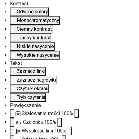
Kontrast
Odwróć kolory
Monochromatyczny
Ciemny kontrast
Jasny kontrast
Niskie nasycenie
Wysokie nasycenie
Tekst
Zaznacz linki
Zaznacz nagłówki
Czytnik ekranu
Tryb czytania
Powiększenie
Skalowanie treści
100
%
Czcionka
100
%
Aa
Wysokość linii
100
%