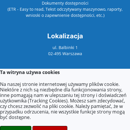
Dokumenty dostępności
(ETR - Easy to read, Tekst odczytywany maszynowo, raporty,
wnioski o zapewnienie dostępności, etc.)
Lokalizacja
ul. Balbinki 1
02-495 Warszawa
Ta witryna używa cookies
Kontakt
Na naszej stronie internetowej używamy plików cookie.
Kontakt z sekretariatem:
Niektóre z nich są niezbędne dla funkcjonowania strony,
poniedziałek: 9:00–17:00
inne pomagają nam w ulepszaniu tej strony i doświadczeń
wtorek–piątek: 8:00–16:00
użytkownika (Tracking Cookies). Możesz sam zdecydować,
czy chcesz zezwolić na pliki cookie. Należy pamiętać, że w
Agnieszka Zdzieborska
przypadku odrzucenia, nie wszystkie funkcje strony mogą
Tel.: +48 (22) 277-21-18
być dostępne.
E-mail:
azdzieborska@eduwarszawa.pl
E-mail:
p200@eduwarszawa.pl