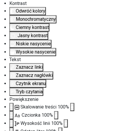
Kontrast
Odwróć kolory
Monochromatyczny
Ciemny kontrast
Jasny kontrast
Niskie nasycenie
Wysokie nasycenie
Tekst
Zaznacz linki
Zaznacz nagłówki
Czytnik ekranu
Tryb czytania
Powiększenie
Skalowanie treści
100
%
Czcionka
100
%
Aa
Wysokość linii
100
%