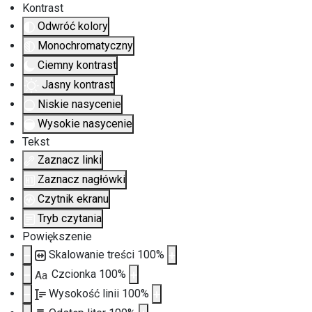
Kontrast
Odwróć kolory
Monochromatyczny
Ciemny kontrast
Jasny kontrast
Niskie nasycenie
Wysokie nasycenie
Tekst
Zaznacz linki
Zaznacz nagłówki
Czytnik ekranu
Tryb czytania
Powiększenie
Skalowanie treści
100
%
Czcionka
100
%
Aa
Wysokość linii
100
%