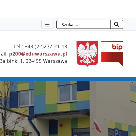
Szukaj
Type 2 or more characters for resu
Tel.: +48 (22)277-21-18
ail:
p200@eduwarszawa.pl
 Balbinki 1, 02-495 Warszawa