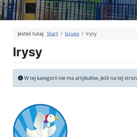
Jesteś tutaj:
Start
Grupy
Irysy
Irysy
Informacja
W tej kategorii nie ma artykułów. Jeśli na tej str