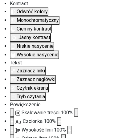
Kontrast
Odwróć kolory
Monochromatyczny
Ciemny kontrast
Jasny kontrast
Niskie nasycenie
Wysokie nasycenie
Tekst
Zaznacz linki
Zaznacz nagłówki
Czytnik ekranu
Tryb czytania
Powiększenie
Skalowanie treści
100
%
Czcionka
100
%
Aa
Wysokość linii
100
%