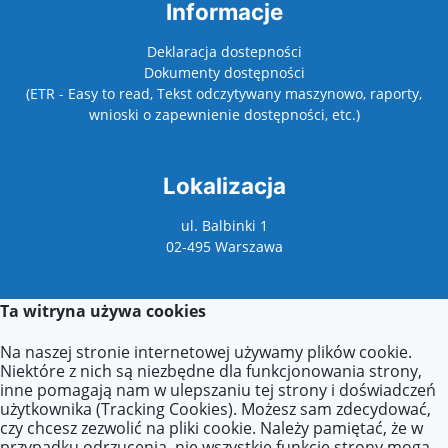
Informacje
Deklaracja dostepności
Dokumenty dostępności
(ETR - Easy to read, Tekst odczytywany maszynowo, raporty,
wnioski o zapewnienie dostępności, etc.)
Lokalizacja
ul. Balbinki 1
02-495 Warszawa
Ta witryna używa cookies
Kontakt
Na naszej stronie internetowej używamy plików cookie.
Kontakt z sekretariatem:
Niektóre z nich są niezbędne dla funkcjonowania strony,
poniedziałek: 9:00–17:00
inne pomagają nam w ulepszaniu tej strony i doświadczeń
wtorek–piątek: 8:00–16:00
użytkownika (Tracking Cookies). Możesz sam zdecydować,
czy chcesz zezwolić na pliki cookie. Należy pamiętać, że w
Agnieszka Zdzieborska
przypadku odrzucenia, nie wszystkie funkcje strony mogą