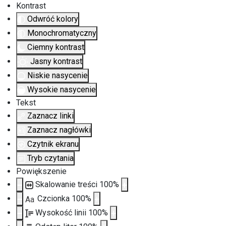
Kontrast
Odwróć kolory
Monochromatyczny
Ciemny kontrast
Jasny kontrast
Niskie nasycenie
Wysokie nasycenie
Tekst
Zaznacz linki
Zaznacz nagłówki
Czytnik ekranu
Tryb czytania
Powiększenie
Skalowanie treści
100
%
Czcionka
100
%
Aa
Wysokość linii
100
%