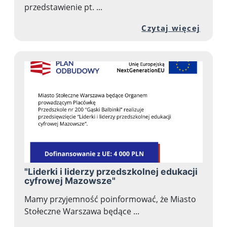
przedstawienie pt. ...
Przej
Czytaj więcej
"Liderki i liderzy przedszkolnej edukacji
cyfrowej Mazowsze"
Mamy przyjemność poinformować, że Miasto
Stołeczne Warszawa będące ...