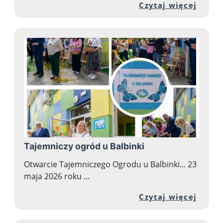
Przej
Czytaj więcej
Tajemniczy ogród u Balbinki
Otwarcie Tajemniczego Ogrodu u Balbinki... 23
maja 2026 roku ...
Przej
Czytaj więcej