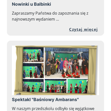
Nowinki u Balbinki
Zapraszamy Państwa do zapoznania się z
najnowszym wydaniem ...
Przej
Czytaj więcej
Spektakl "Baśniowy Ambarans"
W naszym przedszkolu odbyło się wyjątkowe