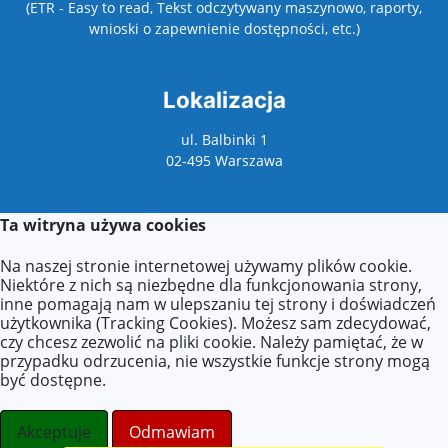
(ETR - Easy to read, Tekst odczytywany maszynowo, raporty,
wnioski o zapewnienie dostępności, etc.)
Lokalizacja
ul. Balbinki 1
02-495 Warszawa
Ta witryna używa cookies
Kontakt
Na naszej stronie internetowej używamy plików cookie.
Kontakt z sekretariatem:
Niektóre z nich są niezbędne dla funkcjonowania strony,
poniedziałek: 9:00–17:00
inne pomagają nam w ulepszaniu tej strony i doświadczeń
wtorek–piątek: 8:00–16:00
użytkownika (Tracking Cookies). Możesz sam zdecydować,
czy chcesz zezwolić na pliki cookie. Należy pamiętać, że w
Agnieszka Zdzieborska
przypadku odrzucenia, nie wszystkie funkcje strony mogą
Tel.: +48 (22) 277-21-18
być dostępne.
E-mail:
azdzieborska@eduwarszawa.pl
E-mail:
p200@eduwarszawa.pl
Akceptuje
Odmawiam