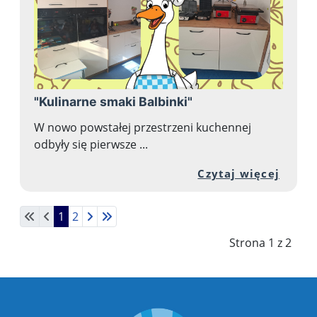
"Kulinarne smaki Balbinki"
W nowo powstałej przestrzeni kuchennej
odbyły się pierwsze ...
Przej
Czytaj więcej
1
2
Strona 1 z 2