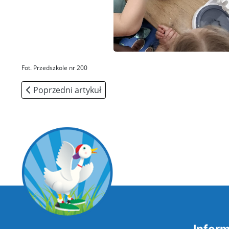
Fot. Przedszkole nr 200
Poprzedni artykuł: Wydarzenia
Poprzedni artykuł
Inform