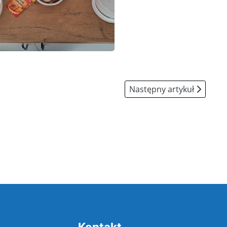
Następny artykuł: Pierwsz
Następny artykuł
Kontakt