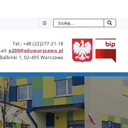
Szukaj
Type 2 or more characters for resu
Tel.: +48 (22)277-21-18
ail:
p200@eduwarszawa.pl
 Balbinki 1, 02-495 Warszawa