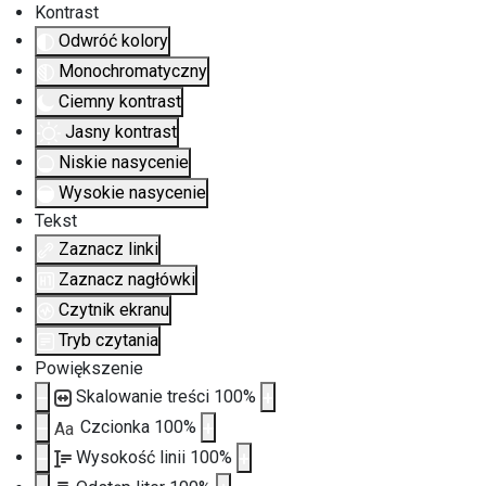
Kontrast
Odwróć kolory
Monochromatyczny
Ciemny kontrast
Jasny kontrast
Niskie nasycenie
Wysokie nasycenie
Tekst
Zaznacz linki
Zaznacz nagłówki
Czytnik ekranu
Tryb czytania
Powiększenie
Skalowanie treści
100
%
Czcionka
100
%
Aa
Wysokość linii
100
%