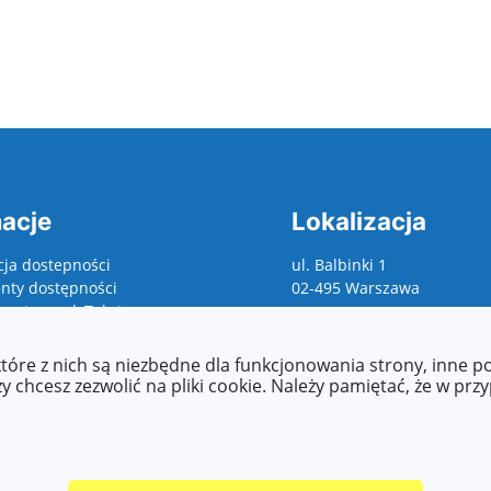
acje
Lokalizacja
cja dostepności
ul. Balbinki 1
ty dostępności
02-495 Warszawa
asy to read, Tekst
wany maszynowo, raporty,
 o zapewnienie
które z nich są niezbędne dla funkcjonowania strony, inne 
ści, etc.)
 chcesz zezwolić na pliki cookie. Należy pamiętać, że w prz