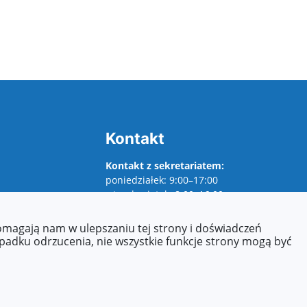
Kontakt
Kontakt z sekretariatem:
poniedziałek: 9:00–17:00
wtorek–piątek: 8:00–16:00
Agnieszka Zdzieborska
pomagają nam w ulepszaniu tej strony i doświadczeń
Tel.: +48 (22) 277-21-18
ypadku odrzucenia, nie wszystkie funkcje strony mogą być
E-mail:
azdzieborska@eduwarszawa.pl
E-mail:
p200@eduwarszawa.pl