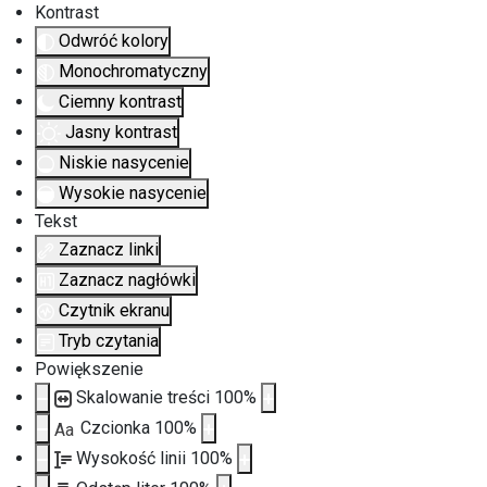
Kontrast
Odwróć kolory
Monochromatyczny
Ciemny kontrast
Jasny kontrast
Niskie nasycenie
Wysokie nasycenie
Tekst
Zaznacz linki
Zaznacz nagłówki
Czytnik ekranu
Tryb czytania
Powiększenie
Skalowanie treści
100
%
Czcionka
100
%
Aa
Wysokość linii
100
%