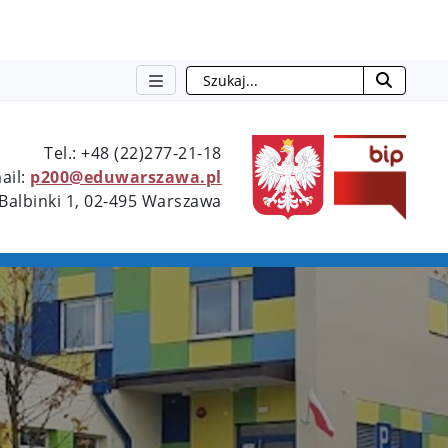
Szukaj
Type 2 or more characters for resu
Tel.: +48 (22)277-21-18
ail:
p200@eduwarszawa.pl
 Balbinki 1, 02-495 Warszawa