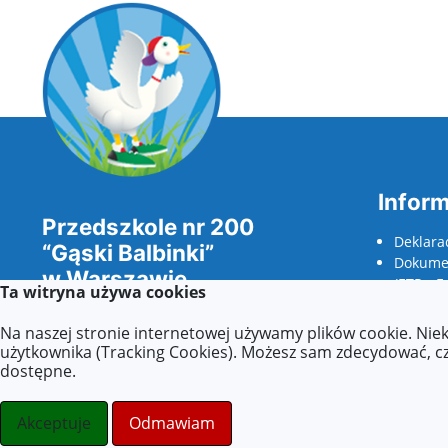
Inform
Przedszkole nr 200
Deklara
“Gąski Balbinki”
Dokumen
w Warszawie
(ETR - E
Ta witryna używa cookies
odczyty
Wszelkie prawa zastrzeżone ©.
wnioski
Na naszej stronie internetowej używamy plików cookie. Nie
dostępno
użytkownika (Tracking Cookies). Możesz sam zdecydować, czy
stronydlaoswaity.pl
dostępne.
otwiera się w nowym oknie
Strony internetowe dla szkół
Akceptuje
Odmawiam