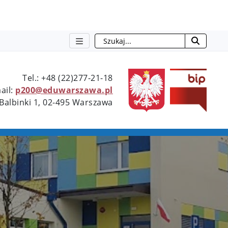
Szukaj
Type 2 or more characters for resu
Tel.: +48 (22)277-21-18
ail:
p200@eduwarszawa.pl
 Balbinki 1, 02-495 Warszawa