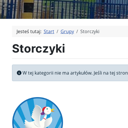
Jesteś tutaj:
Start
Grupy
Storczyki
Storczyki
Informacja
W tej kategorii nie ma artykułów. Jeśli na tej str