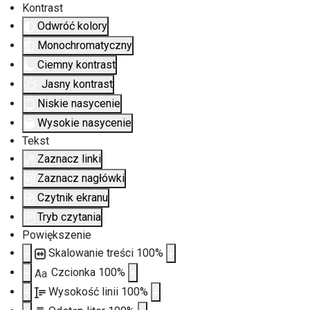
Kontrast
Odwróć kolory
Monochromatyczny
Ciemny kontrast
Jasny kontrast
Niskie nasycenie
Wysokie nasycenie
Tekst
Zaznacz linki
Zaznacz nagłówki
Czytnik ekranu
Tryb czytania
Powiększenie
Skalowanie treści
100
%
Czcionka
100
%
Aa
Wysokość linii
100
%