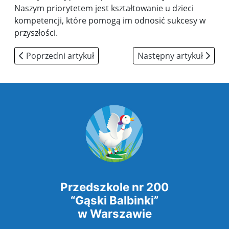
Naszym priorytetem jest kształtowanie u dzieci
kompetencji, które pomogą im odnosić sukcesy w
przyszłości.
Poprzedni artykuł: Plany i programy
Następny artykuł: Proje
Poprzedni artykuł
Następny artykuł
Przedszkole nr 200
“Gąski Balbinki”
w Warszawie