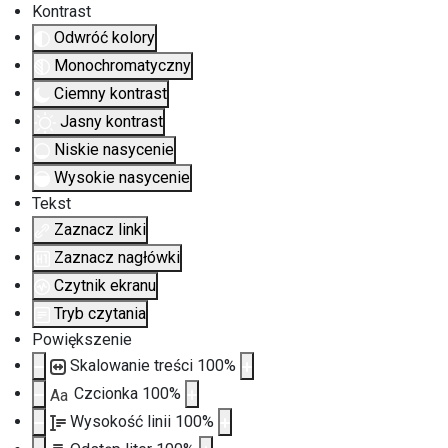
Kontrast
Odwróć kolory
Monochromatyczny
Ciemny kontrast
Jasny kontrast
Niskie nasycenie
Wysokie nasycenie
Tekst
Zaznacz linki
Zaznacz nagłówki
Czytnik ekranu
Tryb czytania
Powiększenie
Skalowanie treści
100
%
Czcionka
100
%
Aa
Wysokość linii
100
%